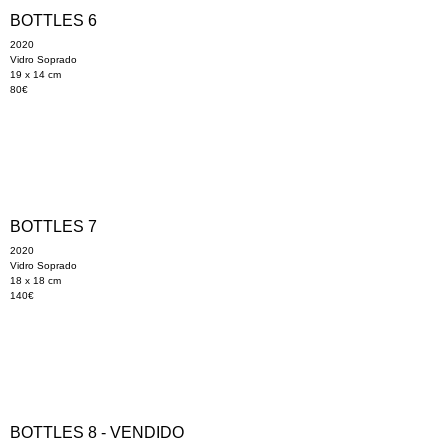
BOTTLES 6
2020
Vidro Soprado
19 x 14 cm
80€
BOTTLES 7
2020
Vidro Soprado
18 x 18 cm
140€
BOTTLES 8 - VENDIDO