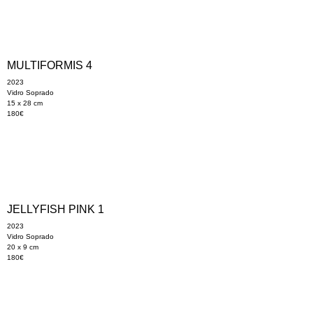
MULTIFORMIS 4
2023
Vidro Soprado
15 x 28 cm
180€
JELLYFISH PINK 1
2023
Vidro Soprado
20 x 9 cm
180€