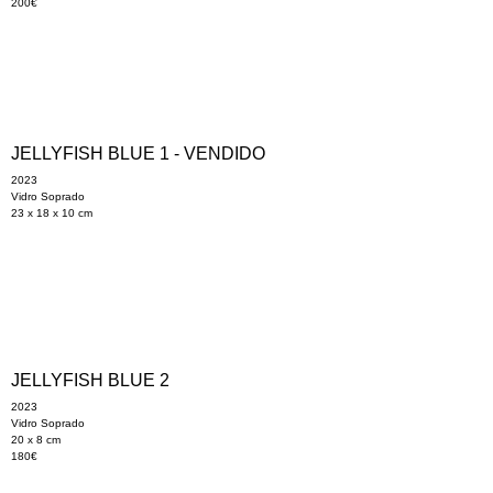
200€
JELLYFISH BLUE 1 - VENDIDO
2023
Vidro Soprado
23 x 18 x 10 cm
JELLYFISH BLUE 2
2023
Vidro Soprado
20 x 8 cm
180€