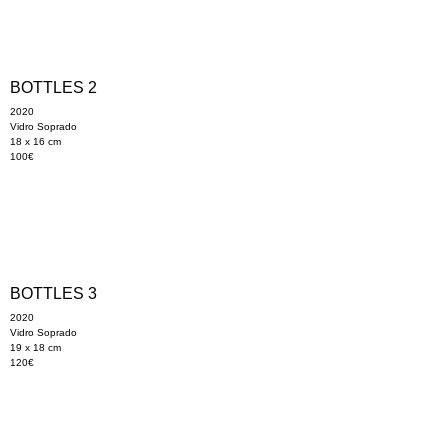
BOTTLES 2
2020
Vidro Soprado
18 x 16 cm
100€
BOTTLES 3
2020
Vidro Soprado
19 x 18 cm
120€