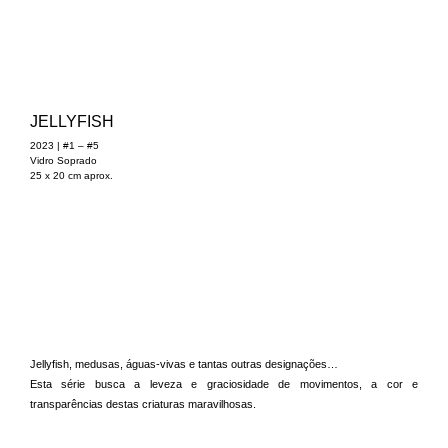
JELLYFISH
2023 | #1 – #5
Vidro Soprado
25 x 20 cm aprox.
Jellyfish, medusas, águas-vivas e tantas outras designações…
Esta série busca a leveza e graciosidade de movimentos, a cor e
transparências destas criaturas maravilhosas.