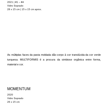
2021 | #1 – #4
Vidro Soprado
28 x 15 cm | 15 x 15 cm aprox.
As múltiplas faces da pasta moldada dão corpo à cor translúcida da cor verde
turquesa. MULTIFORMIS é a procura da simbiose orgânica entre forma,
material e cor.
MOMENTUM
2020
Vidro Soprado
26 x 15 cm