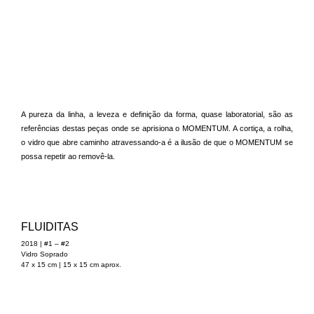
A pureza da linha, a leveza e definição da forma, quase laboratorial, são as
referências destas peças onde se aprisiona o MOMENTUM. A cortiça, a rolha,
o vidro que abre caminho atravessando-a é a ilusão de que o MOMENTUM se
possa repetir ao removê-la.
FLUIDITAS
2018 | #1 – #2
Vidro Soprado
47 x 15 cm | 15 x 15 cm aprox.